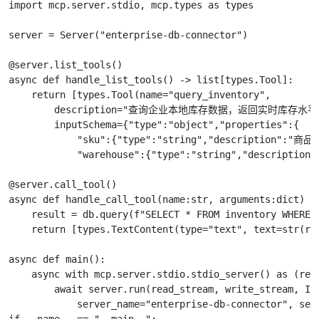
import mcp.server.stdio, mcp.types as types

server = Server("enterprise-db-connector")

@server.list_tools()

async def handle_list_tools() -> list[types.Tool]:

    return [types.Tool(name="query_inventory",

        description="查询企业本地库存数据，返回实时库存水平
        inputSchema={"type":"object","properties":{

            "sku":{"type":"string","description":"商品
            "warehouse":{"type":"string","descript
@server.call_tool()

async def handle_call_tool(name:str, arguments:dict) ->
    result = db.query(f"SELECT * FROM inventory WHERE s
    return [types.TextContent(type="text", text=str(res
async def main():

    async with mcp.server.stdio.stdio_server() as (read
        await server.run(read_stream, write_stream, Ini
            server_name="enterprise-db-connector", serv
if __name__ == "__main__":
