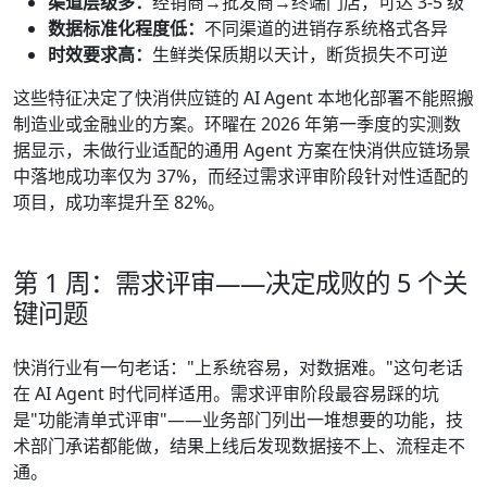
渠道层级多：
经销商→批发商→终端门店，可达 3-5 级
数据标准化程度低：
不同渠道的进销存系统格式各异
时效要求高：
生鲜类保质期以天计，断货损失不可逆
这些特征决定了快消供应链的 AI Agent 本地化部署不能照搬
制造业或金融业的方案。环曜在 2026 年第一季度的实测数
据显示，未做行业适配的通用 Agent 方案在快消供应链场景
中落地成功率仅为 37%，而经过需求评审阶段针对性适配的
项目，成功率提升至 82%。
第 1 周：需求评审——决定成败的 5 个关
键问题
快消行业有一句老话："上系统容易，对数据难。"这句老话
在 AI Agent 时代同样适用。需求评审阶段最容易踩的坑
是"功能清单式评审"——业务部门列出一堆想要的功能，技
术部门承诺都能做，结果上线后发现数据接不上、流程走不
通。