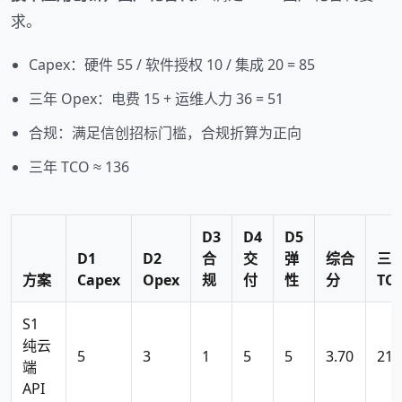
求。
Capex：硬件 55 / 软件授权 10 / 集成 20 = 85
三年 Opex：电费 15 + 运维人力 36 = 51
合规：满足信创招标门槛，合规折算为正向
三年 TCO ≈ 136
D3
D4
D5
D1
D2
合
交
弹
综合
三
方案
Capex
Opex
规
付
性
分
TC
S1
纯云
5
3
1
5
5
3.70
21.
端
API