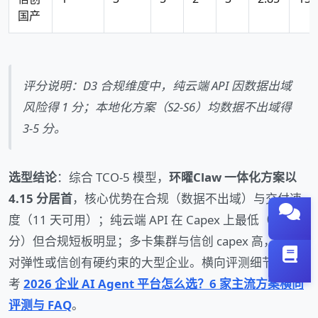
国产
评分说明：D3 合规维度中，纯云端 API 因数据出域
风险得 1 分；本地化方案（S2-S6）均数据不出域得
3-5 分。
选型结论
：综合 TCO-5 模型，
环曜Claw 一体化方案以
4.15 分居首
，核心优势在合规（数据不出域）与交付速
度（11 天可用）；纯云端 API 在 Capex 上最低（3.70
分）但合规短板明显；多卡集群与信创 capex 高，适合
对弹性或信创有硬约束的大型企业。横向评测细节可参
考
2026 企业 AI Agent 平台怎么选？6 家主流方案横向
评测与 FAQ
。