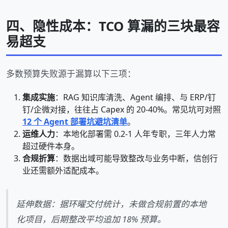
四、隐性成本：TCO 算漏的三块最容
易超支
多数预算失败源于漏算以下三项：
集成实施
：RAG 知识库清洗、Agent 编排、与 ERP/钉
钉/企微对接，往往占 Capex 的 20-40%。常见坑可对照
12 个 Agent 部署坑避坑清单
。
运维人力
：本地化部署需 0.2-1 人年专职，三年人力常
超过硬件本身。
合规折算
：数据出域可能导致整改与业务中断，信创行
业还需额外适配成本。
延伸数据：据环曜交付统计，未做合规前置的本地
化项目，后期整改平均追加 18% 预算。