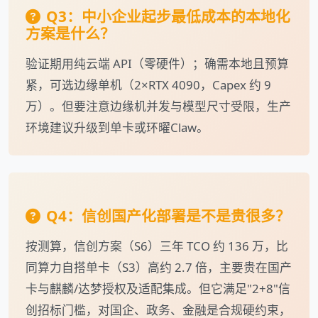
Q3：中小企业起步最低成本的本地化
方案是什么？
验证期用纯云端 API（零硬件）；确需本地且预算
紧，可选边缘单机（2×RTX 4090，Capex 约 9
万）。但要注意边缘机并发与模型尺寸受限，生产
环境建议升级到单卡或环曜Claw。
Q4：信创国产化部署是不是贵很多？
按测算，信创方案（S6）三年 TCO 约 136 万，比
同算力自搭单卡（S3）高约 2.7 倍，主要贵在国产
卡与麒麟/达梦授权及适配集成。但它满足"2+8"信
创招标门槛，对国企、政务、金融是合规硬约束，