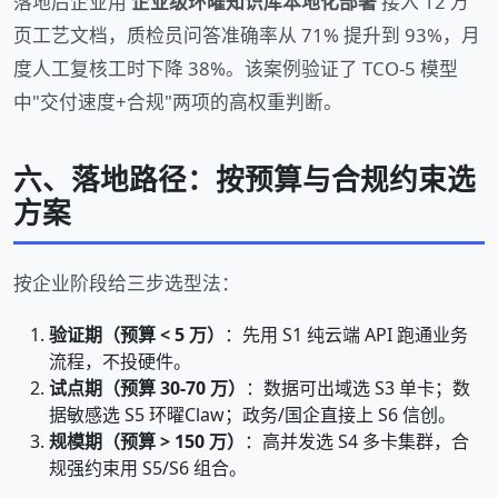
落地后企业用
企业级环曜知识库本地化部署
接入 12 万
页工艺文档，质检员问答准确率从 71% 提升到 93%，月
度人工复核工时下降 38%。该案例验证了 TCO-5 模型
中"交付速度+合规"两项的高权重判断。
六、落地路径：按预算与合规约束选
方案
按企业阶段给三步选型法：
验证期（预算 < 5 万）
：先用 S1 纯云端 API 跑通业务
流程，不投硬件。
试点期（预算 30-70 万）
：数据可出域选 S3 单卡；数
据敏感选 S5 环曜Claw；政务/国企直接上 S6 信创。
规模期（预算 > 150 万）
：高并发选 S4 多卡集群，合
规强约束用 S5/S6 组合。