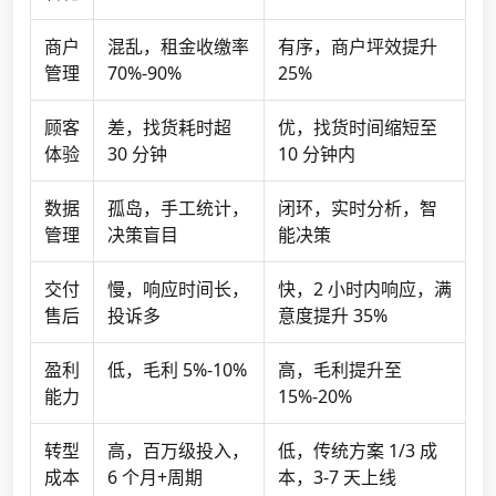
商户
混乱，租金收缴率
有序，商户坪效提升
管理
70%-90%
25%
顾客
差，找货耗时超
优，找货时间缩短至
体验
30 分钟
10 分钟内
数据
孤岛，手工统计，
闭环，实时分析，智
管理
决策盲目
能决策
交付
慢，响应时间长，
快，2 小时内响应，满
售后
投诉多
意度提升 35%
盈利
低，毛利 5%-10%
高，毛利提升至
能力
15%-20%
转型
高，百万级投入，
低，传统方案 1/3 成
成本
6 个月+周期
本，3-7 天上线