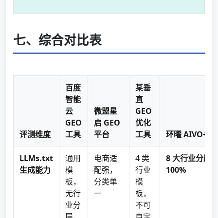
七、综合对比表
百度
某垂
智能
直
云
微盟星
GEO
GEO
启 GEO
优化
评测维度
工具
平台
工具
环曜 AIVO+A
LLMs.txt
通用
电商适
4 类
8 大行业分层
生成能力
模
配强，
行业
100%
板，
分类单
模
无行
一
板，
业分
不可
层
自定