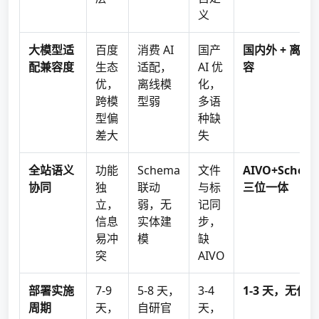
义
大模型适
百度
消费 AI
国产
国内外 + 离
配兼容度
生态
适配，
AI 优
容
优，
离线模
化，
跨模
型弱
多语
型偏
种缺
差大
失
全站语义
功能
Schema
文件
AIVO+Schema
协同
独
联动
与标
三位一体
立，
弱，无
记同
信息
实体建
步，
易冲
模
缺
突
AIVO
部署实施
7-9
5-8 天，
3-4
1-3 天，无代
周期
天，
自研官
天，