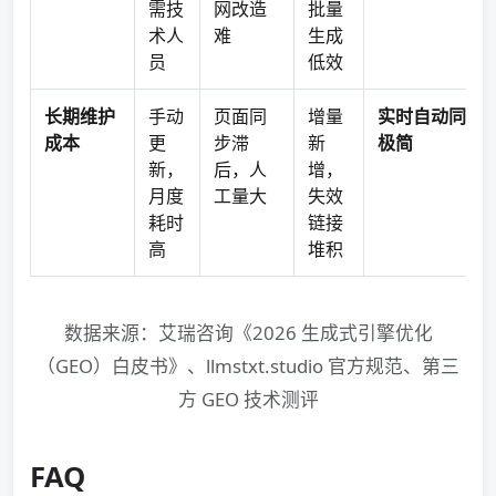
需技
网改造
批量
术人
难
生成
员
低效
长期维护
手动
页面同
增量
实时自动同步
成本
更
步滞
新
极简
新，
后，人
增，
月度
工量大
失效
耗时
链接
高
堆积
数据来源：艾瑞咨询《2026 生成式引擎优化
（GEO）白皮书》、llmstxt.studio 官方规范、第三
方 GEO 技术测评
FAQ