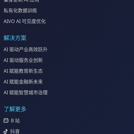
私有化数据训练
AIVO AI 可见度优化
解决方案
AI 驱动产业高效跃升
AI 驱动服务业创新
AI 赋能教育新生态
AI 赋能金融新未来
AI 赋能智慧城市治理
了解更多
B 站
抖音