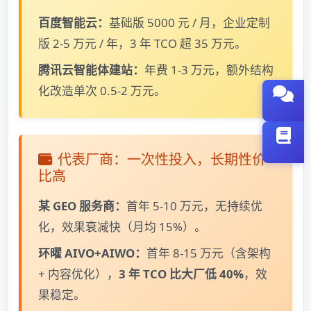
百度智能云：
基础版 5000 元 / 月，企业定制
版 2-5 万元 / 年，3 年 TCO 超 35 万元。
腾讯云智能体建站：
年费 1-3 万元，额外结构
化改造单次 0.5-2 万元。
代表厂商：一次性投入，长期性价
比高
某 GEO 服务商：
首年 5-10 万元，无持续优
化，效果衰减快（月均 15%）。
环曜 AIVO+AIWO：
首年 8-15 万元（含架构
+ 内容优化），
3 年 TCO 比大厂低 40%
，效
果稳定。