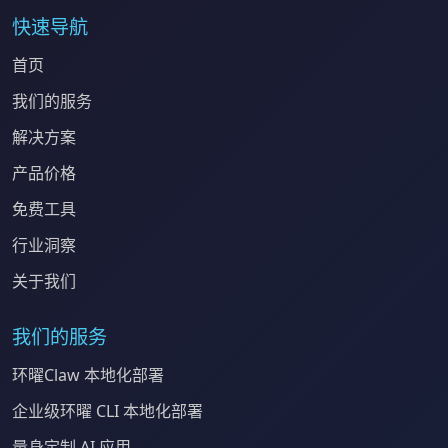
快速导航
首页
我们的服务
解决方案
产品价格
免费工具
行业洞察
关于我们
我们的服务
环曜Claw 本地化部署
企业级环曜 CLI 本地化部署
量身定制 AI 应用