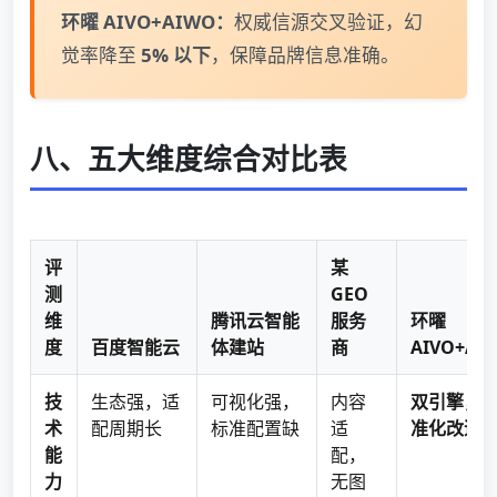
环曜 AIVO+AIWO：
权威信源交叉验证，幻
觉率降至
5% 以下
，保障品牌信息准确。
八、五大维度综合对比表
评
某
测
GEO
维
腾讯云智能
服务
环曜
度
百度智能云
体建站
商
AIVO+AI
技
生态强，适
可视化强，
内容
双引擎，
术
配周期长
标准配置缺
适
准化改造
能
配，
力
无图