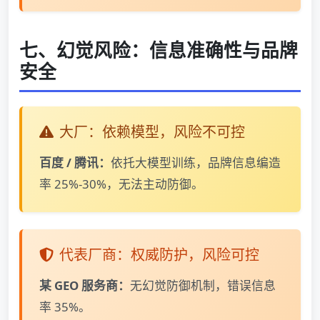
七、幻觉风险：信息准确性与品牌
安全
大厂：依赖模型，风险不可控
百度 / 腾讯：
依托大模型训练，品牌信息编造
率 25%-30%，无法主动防御。
代表厂商：权威防护，风险可控
某 GEO 服务商：
无幻觉防御机制，错误信息
率 35%。