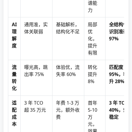
谱能
力
AI
通用准，实
基础解析，
局部
全结构化
理
体关联弱
结构化不足
优
识别准确
解
化，
97%
度
提升
有限
流
曝光高，跳
体验优，流
转化
匹配度
量
出率 75%
失率 60%
提升
95%，转
转
8%
升 28%
化
适
3 年 TCO
年费 1-3 万
首年
3 年 TCO 
配
超 35 万元
元，额外收
5-10
40%，效
成
费
万
稳定
本
元，
效果