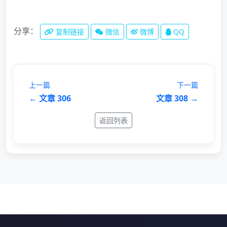
分享：
复制链接
微信
微博
QQ
上一篇
下一篇
← 文章 306
文章 308 →
返回列表