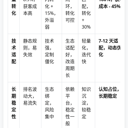
转
获客成
化 +
环，
配，
成本 - 45%
化
本高
15%，
转化
转化
外溢
可控
+
弱
30%
技
静态规
技术
生态
轻量
7-12 天适
术
则，易
强，
适配
化，
配，动态优
适
失效
定制
好，
迭代
化
配
僵化
改造
快
周期
长
长
排名波
生态
依赖
知识
认知占位，
期
动大，
绑
平
沉
长期稳定
稳
易流失
定，
台，
淀，
定
风险
稳定
较稳
性
集中
性一
定
般