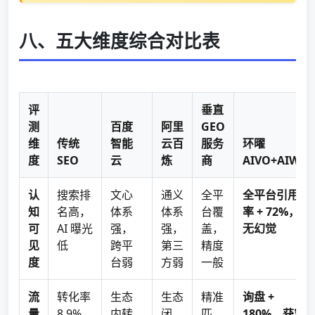
八、五大维度综合对比表
评
垂直
测
百度
阿里
GEO
维
传统
智能
云百
服务
环曜
度
SEO
云
炼
商
AIVO+AIWO
认
搜索排
文心
通义
全平
全平台引用
知
名高，
体系
体系
台覆
率 + 72%，
可
AI 曝光
强，
强，
盖，
无幻觉
见
低
跨平
第三
精度
度
台弱
方弱
一般
流
转化率
生态
生态
精准
询盘 +
量
8.9%，
内转
闭
匹
180%，获客