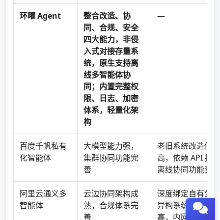
环曜 Agent
整合改造、协
—
同、合规、安全
四大能力，非侵
入式对接存量系
统，原生支持离
线多智能体协
同；内置完整权
限、日志、加密
体系，轻量化架
构
百度千帆私有
大模型能力强，
老旧系统改造侵入
化智能体
集群协同功能完
高，依赖 API 接
善
离线协同功能受限
阿里云通义多
云边协同架构成
深度绑定自有生态
智能体
熟，合规体系完
异构系统改造成本
善
高，内网安全策略