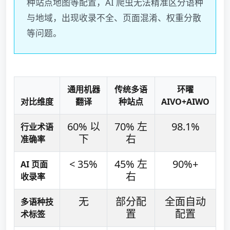
种站点地图等配置，AI 爬虫无法精准区分语种
与地域，出现收录不全、页面混淆、权重分散
等问题。
通用机器
传统多语
环曜
对比维度
翻译
种站点
AIVO+AIWO
60% 以
70% 左
98.1%
行业术语
下
右
准确率
< 35%
45% 左
90%+
AI 页面
右
收录率
无
部分配
全面自动
多语种技
置
配置
术标签