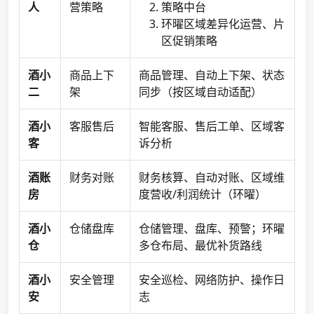
人
营策略
策略中台
环曜区域差异化运营、片
区促销策略
酒小
商品上下
商品管理、自动上下架、状态
二
架
同步（按区域自动适配）
酒小
客服售后
智能客服、售后工单、区域客
客
诉分析
酒账
财务对账
财务核算、自动对账、区域维
房
度营收/利润统计（环曜）
酒小
仓储盘库
仓储管理、盘库、预警；环曜
仓
多仓布局、最优补货路线
酒小
安全管理
安全巡检、网络防护、操作日
安
志