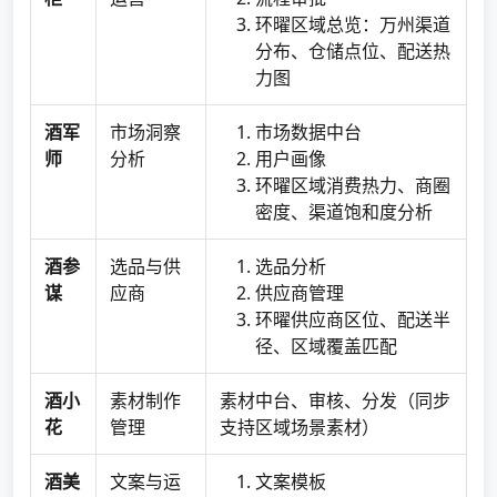
环曜区域总览：万州渠道
分布、仓储点位、配送热
力图
酒军
市场洞察
市场数据中台
师
分析
用户画像
环曜区域消费热力、商圈
密度、渠道饱和度分析
酒参
选品与供
选品分析
谋
应商
供应商管理
环曜供应商区位、配送半
径、区域覆盖匹配
酒小
素材制作
素材中台、审核、分发（同步
花
管理
支持区域场景素材）
酒美
文案与运
文案模板