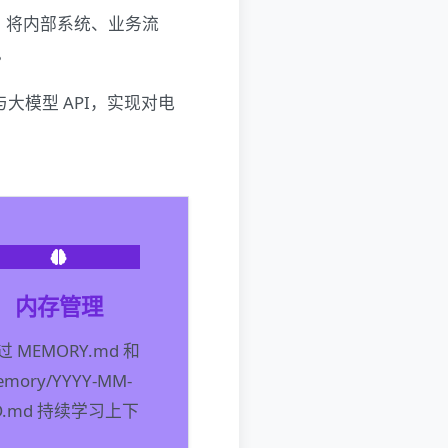
，将内部系统、业务流
。
与大模型 API，实现对电
内存管理
过 MEMORY.md 和
mory/YYYY-MM-
D.md 持续学习上下